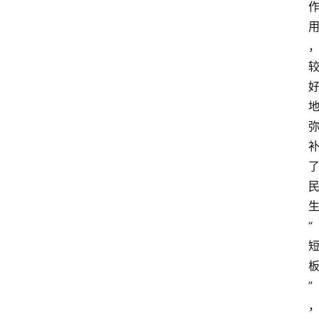
资
讯
快
报
登录
注册
专
题
投
稿
“
”