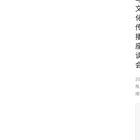
2
热
阅