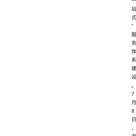
”
7
8