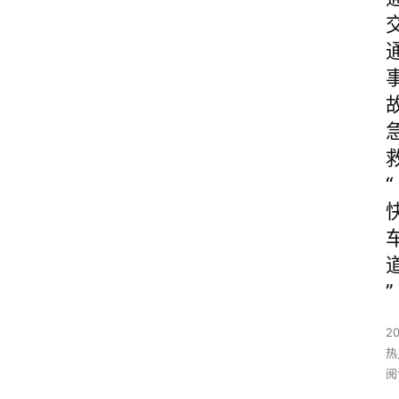
“
”
2
热
阅