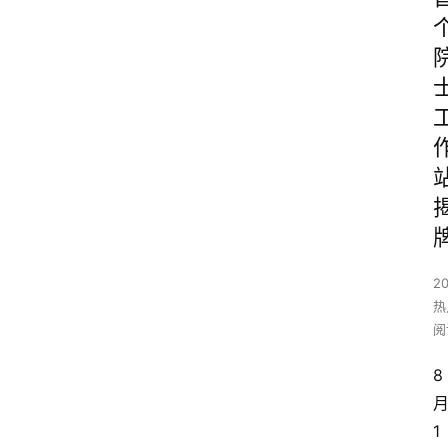
2
热
阅
8
1