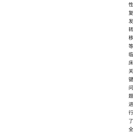
快
报
登录
注册
专
题
投
稿