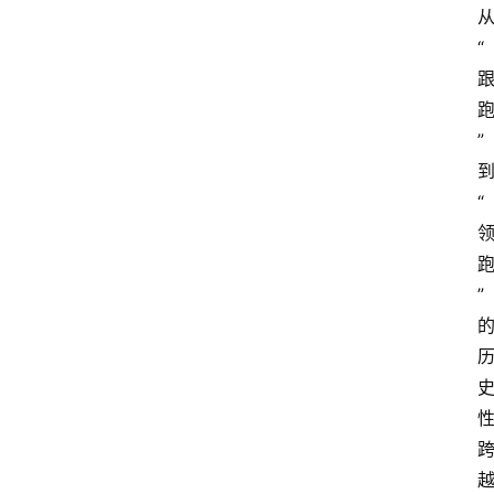
“
”
“
”