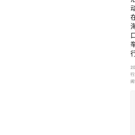
2
行
阅