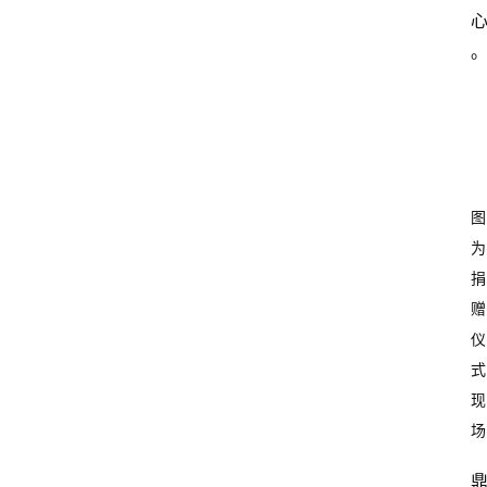
图
为
捐
赠
仪
式
现
场