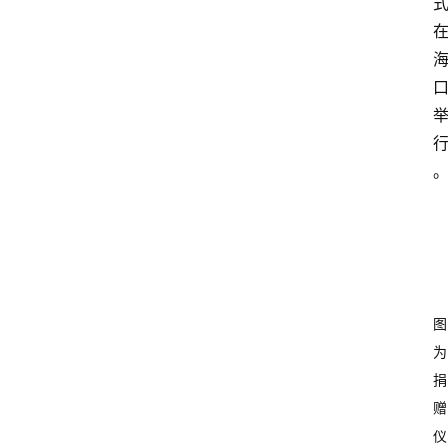
图
为
捐
赠
仪