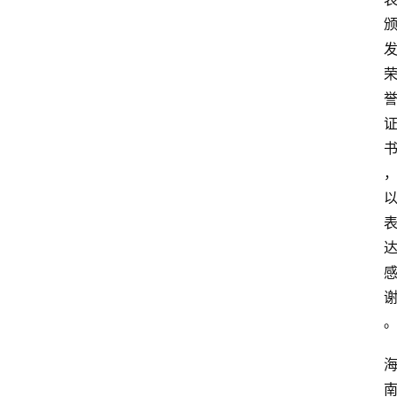
首
页
资
讯
快
报
登录
注册
专
题