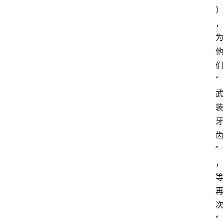
“
”
“