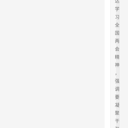
达
学
习
全
国
两
会
精
神
，
强
调
要
凝
聚
干