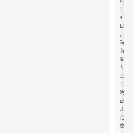
月
1
6
日
，
海
南
省
人
民
医
院
召
开
党
委