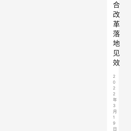
合
改
革
落
地
见
效
2
0
2
2
年
3
月
1
9
日