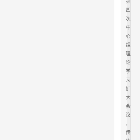
第
四
次
中
心
组
理
论
学
习
扩
大
会
议
，
传