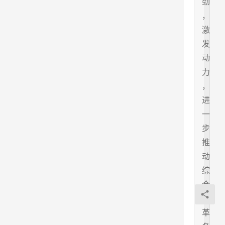
劲
，
激
发
动
力
，
进
一
步
推
动
综
合
改
革