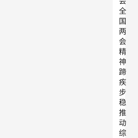
会
全
国
两
会
精
神
蹄
疾
步
稳
推
动
综