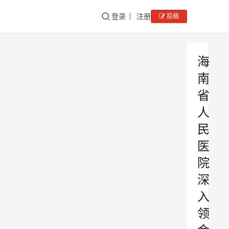
登录
注册
投稿
海
南
省
人
民
医
院
深
入
领