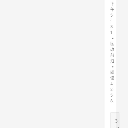
下
午
5
:
3
1
•
医
改
前
沿
•
阅
读
4
2
5
8
3