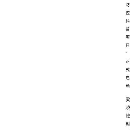
资
防
讯
控
科
快
普
报
项
登录
注册
目
专
”
题
正
式
投
稿
启
动