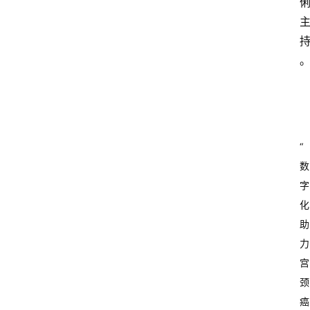
“
数
字
化
助
力
首
宫
页
颈
癌