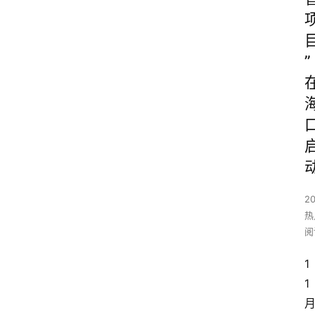
”
2
热
阅
1
1