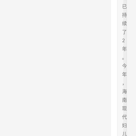
已
持
续
了
2
年
。
今
年
，
海
南
现
代
妇
儿