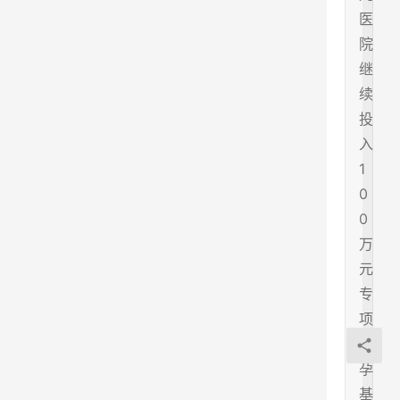
医
院
继
续
投
入
1
0
0
万
元
专
项
助
孕
基