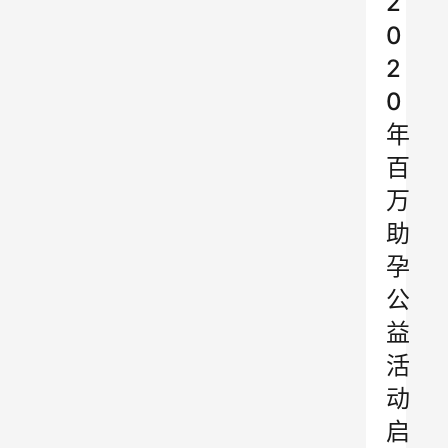
2
0
2
0
年
百
万
助
孕
公
益
活
动
启