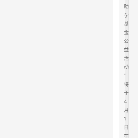
助
孕
基
金
公
益
活
动
”
将
于
4
月
1
日
在