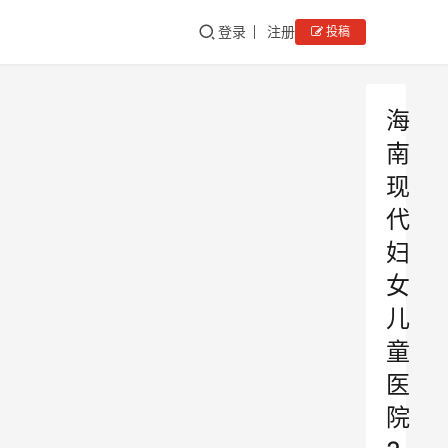
登录
注册
投稿
海
南
现
代
妇
女
儿
童
医
院