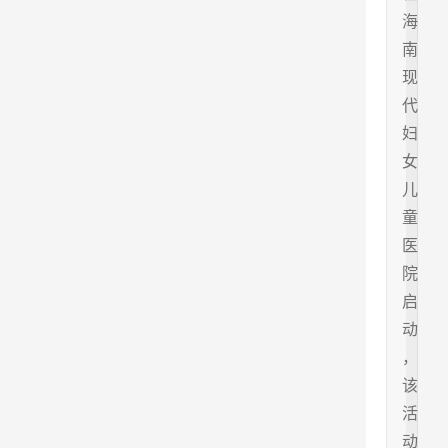
海
南
现
代
妇
女
儿
童
医
院
启
动
，
该
活
动