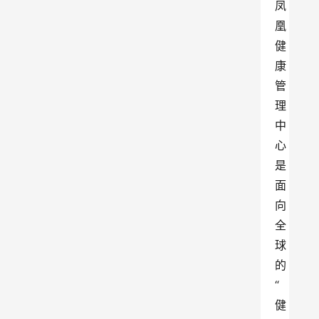
凤
凰
健
康
管
理
中
心
是
面
向
全
球
的
“
健