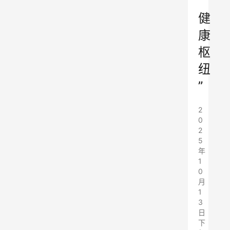
“
健
康
枢
纽
”
2
0
2
5
年
1
0
月
1
3
日
下