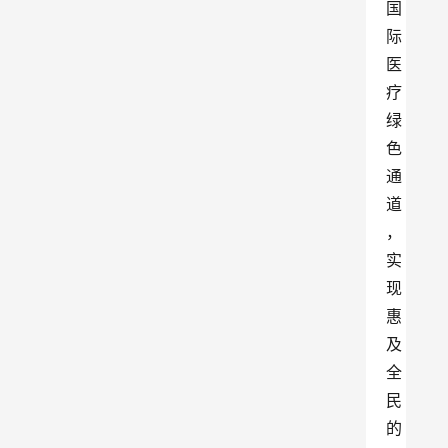
国
际
医
疗
绿
色
通
道
，
实
现
惠
及
全
民
的