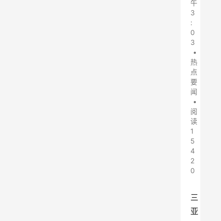
午
3
:
0
3
•
热
点
要
闻
•
阅
读
1
5
4
2
0
三
亚