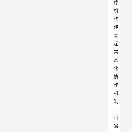
疗
机
构
建
立
起
常
态
化
协
作
机
制
，
打
通