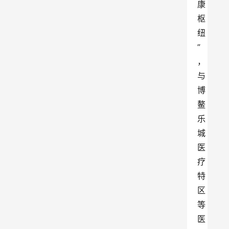
康
枢
纽
”
，
与
博
鳌
乐
城
医
疗
特
区
等
医