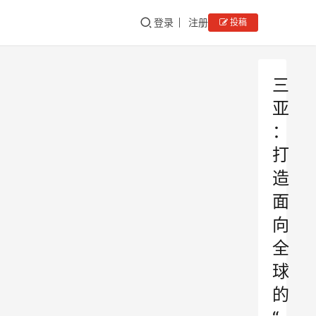
登录
注册
投稿
三
亚
：
打
造
面
向
全
球
的