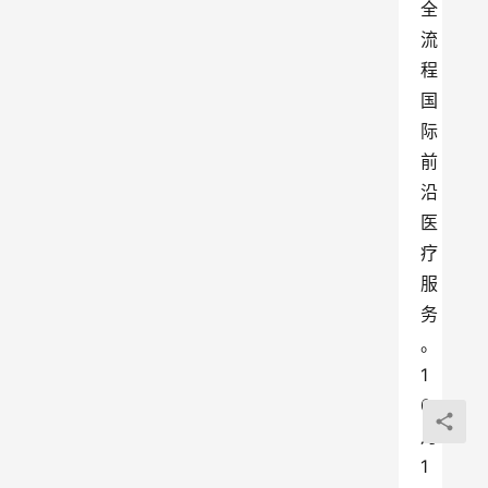
全
流
程
国
际
前
沿
医
疗
服
务
。
1
0
月
1