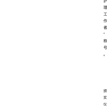
”
颁
奖
仪