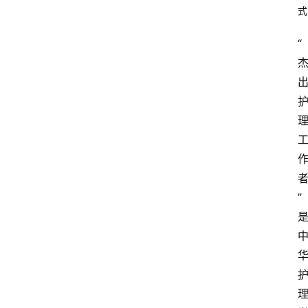
式
“
”