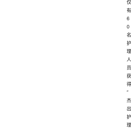
6
0
“