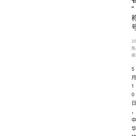
”
2
热
阅
5
1
0