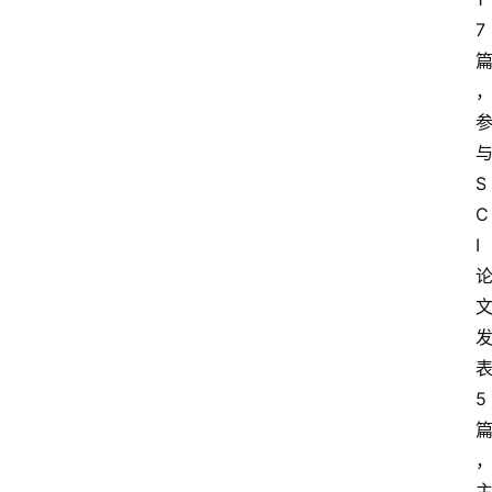
7
S
C
I
5