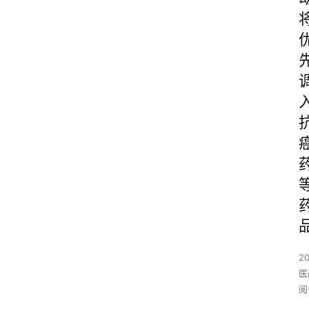
2
医
阅