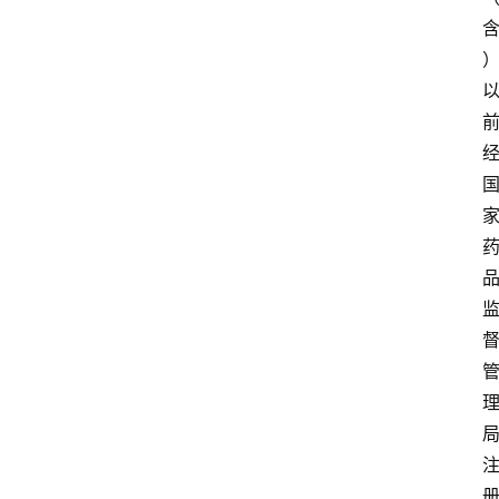
资
讯
快
报
登录
注册
专
题
投
稿