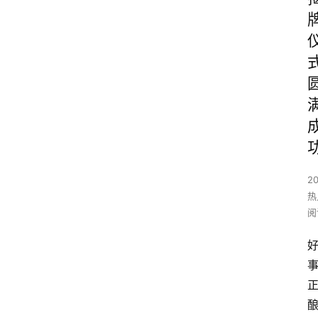
2
热
阅