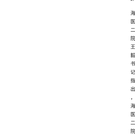
资
讯
快
报
登录
注册
专
题
投
稿