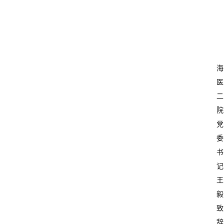
海
医
二
院
党
委
书
记
王
毅
首
页
致
辞