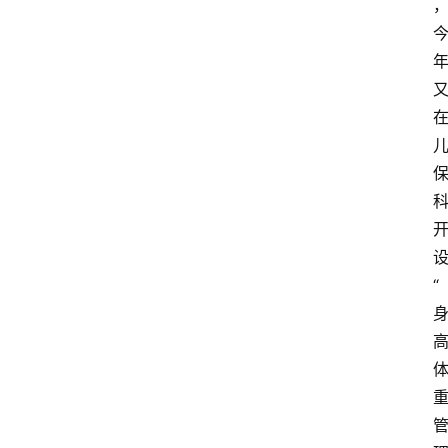
页
资
讯
快
报
登录
注册
专
题
“
投
稿