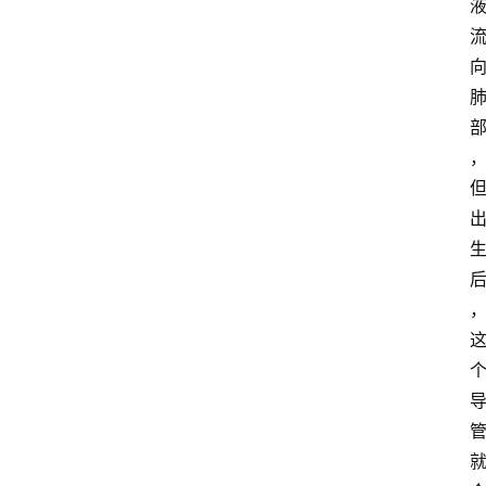
快
报
登录
注册
专
题
投
稿