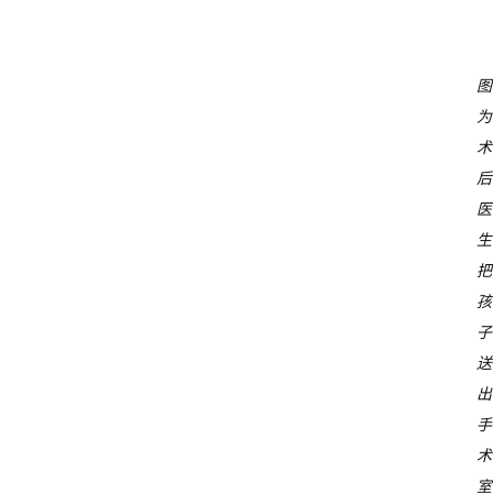
图
为
术
后
医
生
把
孩
子
送
出
手
术
室