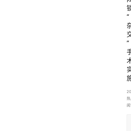
“
”
2
热
阅