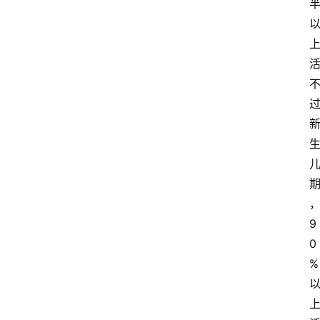
9
0
%