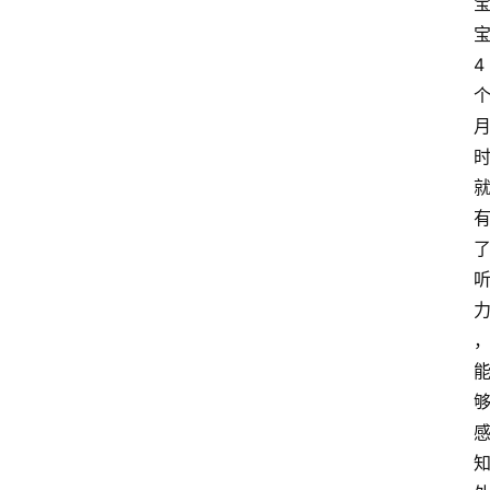
快
报
4
登录
注册
专
题
投
稿