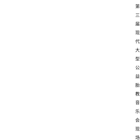
第
三
届
现
代
大
型
公
益
胎
教
音
乐
会
现
场