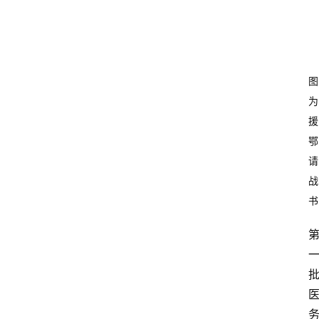
图
为
援
鄂
请
战
书