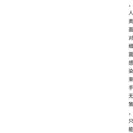
资
讯
快
报
登录
注册
专
题
投
稿