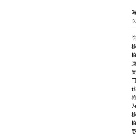
资
讯
快
报
登录
注册
专
题
投
稿