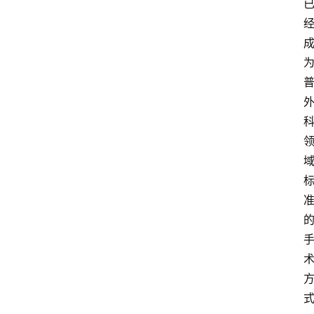
资
讯
快
报
登录
注册
专
题
投
稿