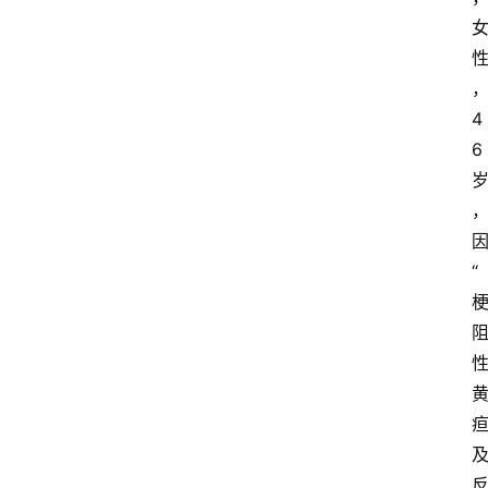
4
6
“