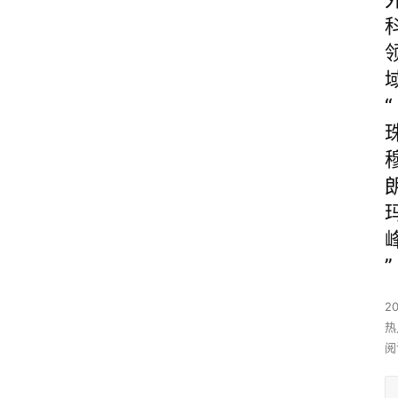
“
”
2
热
阅