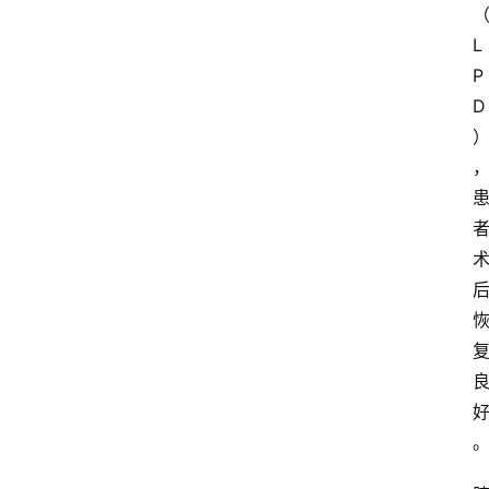
L
P
D