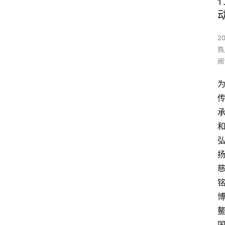
2
热
阅