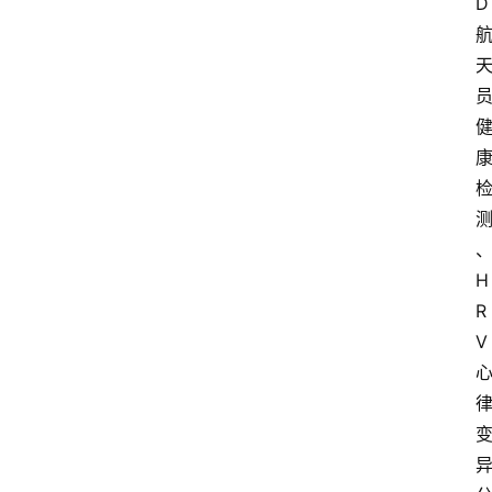
D
H
R
V