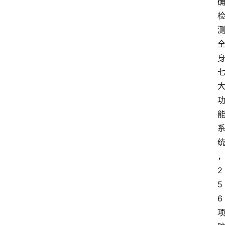
专
题
投
稿
2
5
6