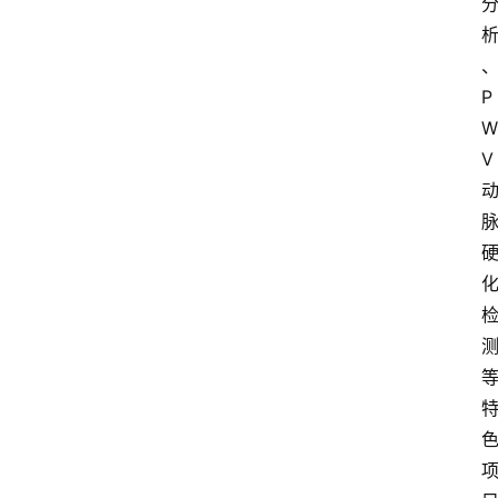
P
W
V