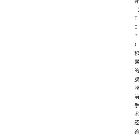
T
E
P