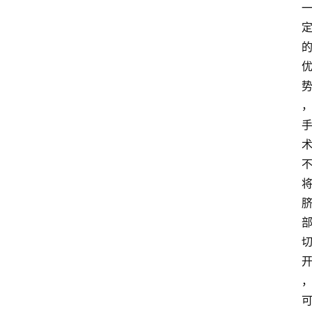
页
资
讯
快
报
登录
注册
专
题
投
稿