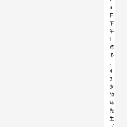
6
日
下
午
1
点
多
，
4
3
岁
的
马
先
生
（