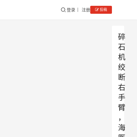
登录
注册
投稿
碎
石
机
绞
断
右
手
臂
，
海