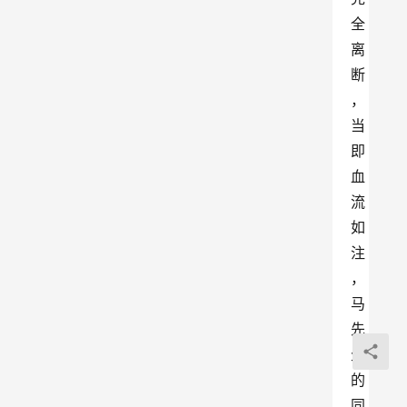
全
离
断
，
当
即
血
流
如
注
，
马
先
生
的
同