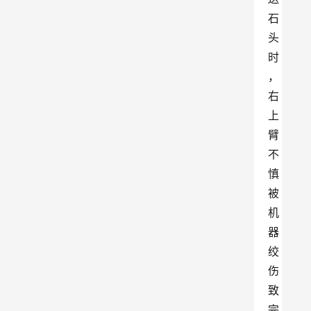
石
头
时
，
右
上
臂
不
慎
被
机
器
绞
伤
致
完