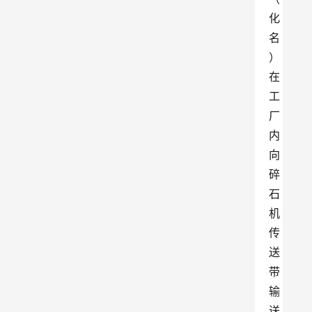
化
名
）
在
工
厂
内
向
碎
石
机
传
送
带
输
送