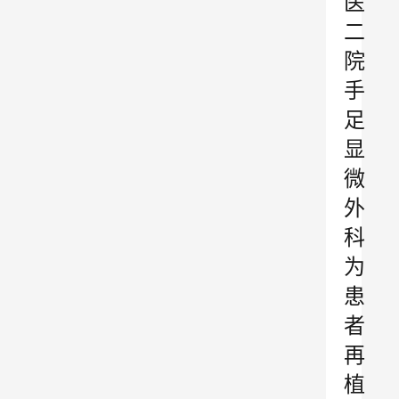
医
二
院
手
足
显
微
外
科
为
患
者
再
植