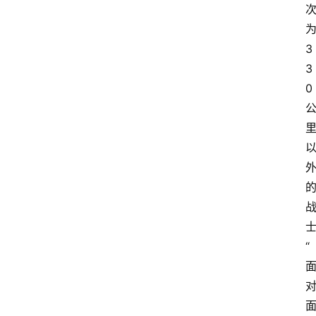
3
3
0
“