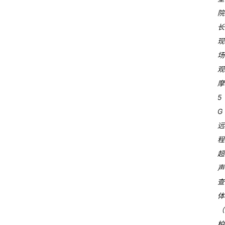
院
长
现
场
观
摩
5
G
远
程
超
声
查
体
（
柏