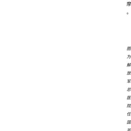
图
为
解
放
军
总
医
院
任
国
荃