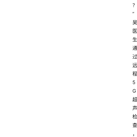
”
5
G