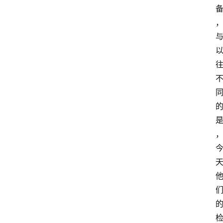
快
报
登录
注册
专
题
投
稿