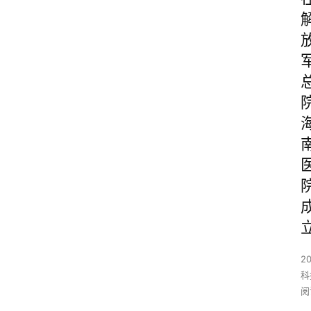
2
科
阅