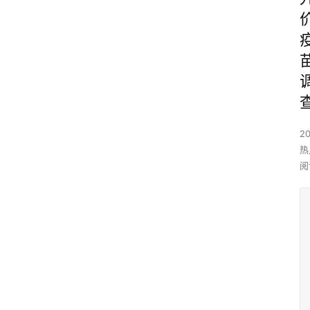
2
热
阅