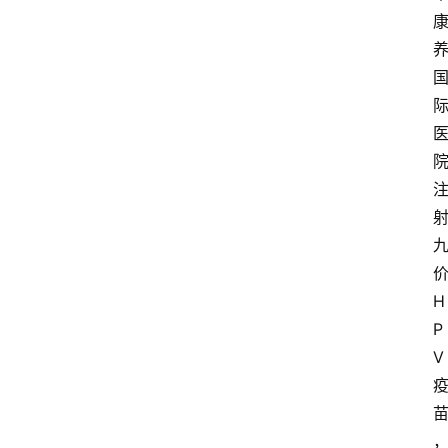
H
P
V