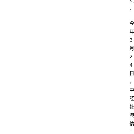
3
2
4
“