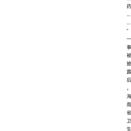
…
…
”