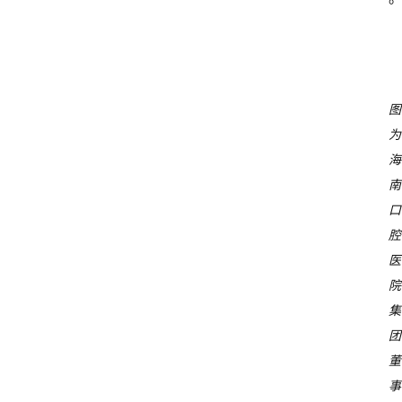
图
为
海
南
口
腔
医
院
集
团
董
事