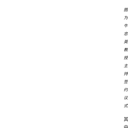
图
为
牛
忠
英
教
授
主
持
签
约
议
式