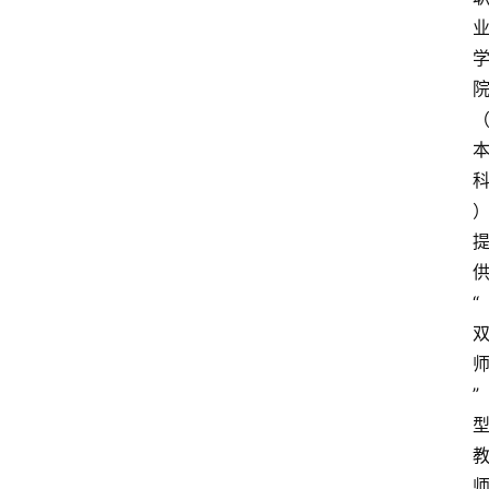
快
报
登录
注册
专
题
投
稿
“
”