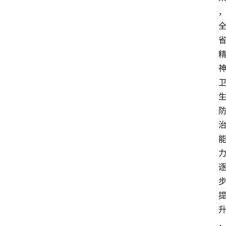
资
讯
快
报
登录
注册
专
题
投
稿