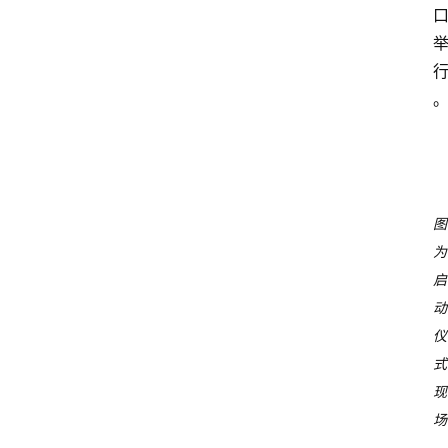
图
为
启
动
仪
式
现
场