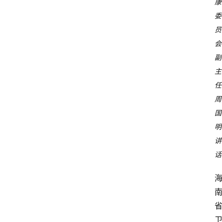
康
委
员
会
副
主
任
周
国
明
讲
话