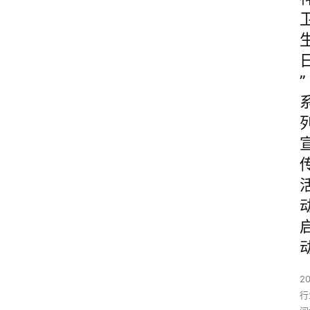
”
2
行