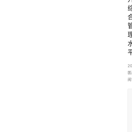
2
医
阅