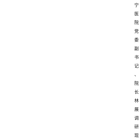
宁
医
院
党
委
副
书
记
、
院
长
林
展
调
研
现