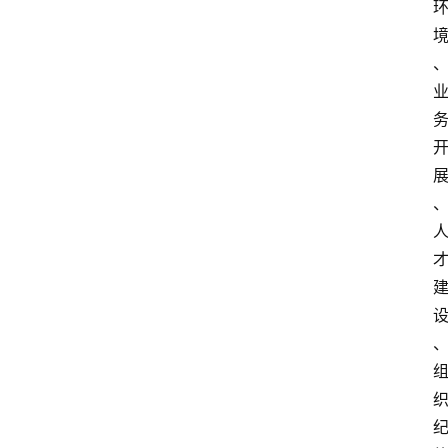
资
讯
快
报
登录
注册
专
题
投
稿