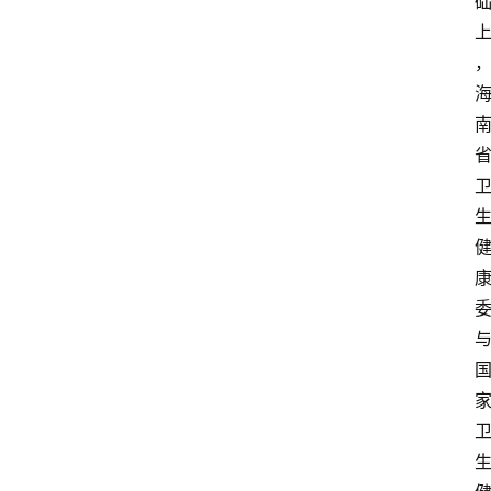
讯
快
报
登录
注册
专
题
投
稿