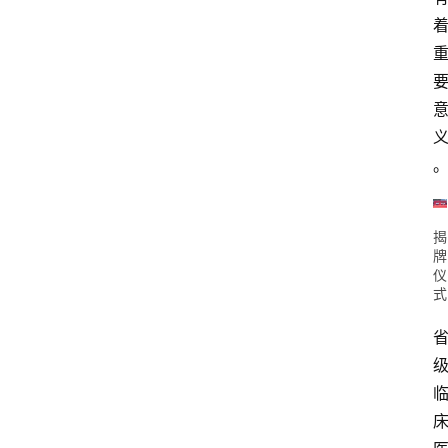
揭
牌
仪
式