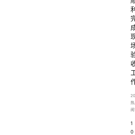
2
热
阅
1
0