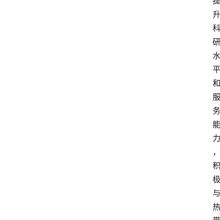
页
资
讯
快
报
登录
注册
专
题
投
稿