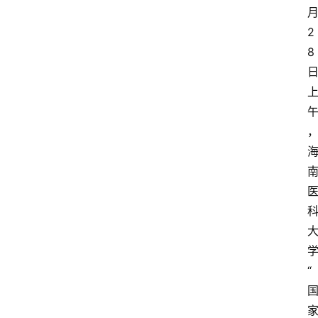
2
8
“