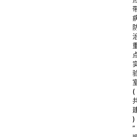
(
)
”