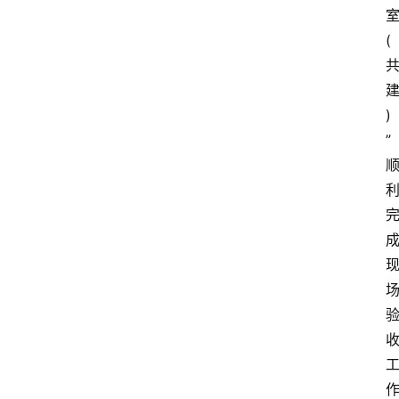
(
)
”