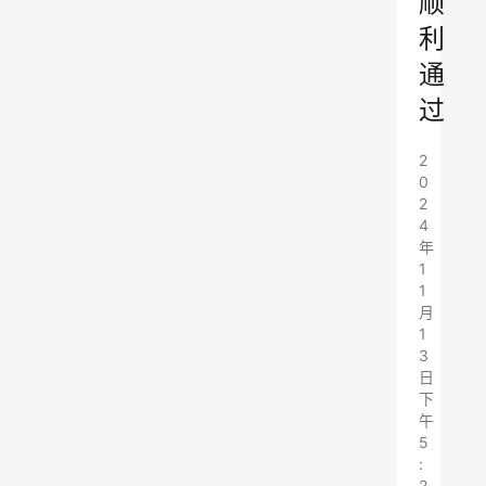
顺
利
通
过
2
0
2
4
年
1
1
月
1
3
日
下
午
5
:
2