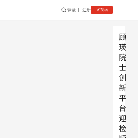
登录
注册
投稿
顾
瑛
院
士
创
新
平
台
迎
检