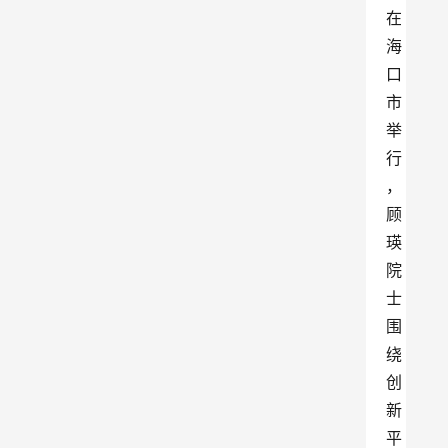
在
海
口
市
举
行
，
顾
瑛
院
士
围
绕
创
新
平