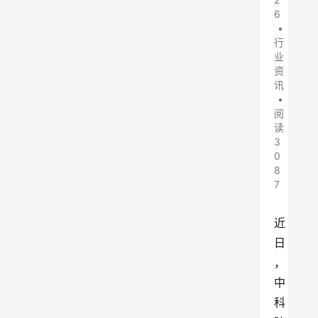
6
•
行
业
资
讯
•
阅
读
3
0
8
7
近
日
，
中
科