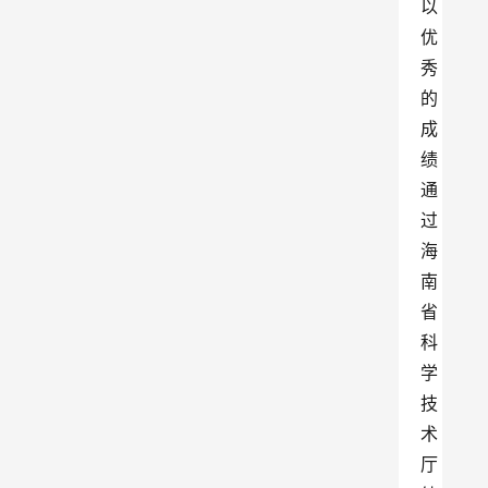
以
优
秀
的
成
绩
通
过
海
南
省
科
学
技
术
厅