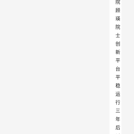
院
顾
瑛
院
士
创
新
平
台
平
稳
运
行
三
年
后