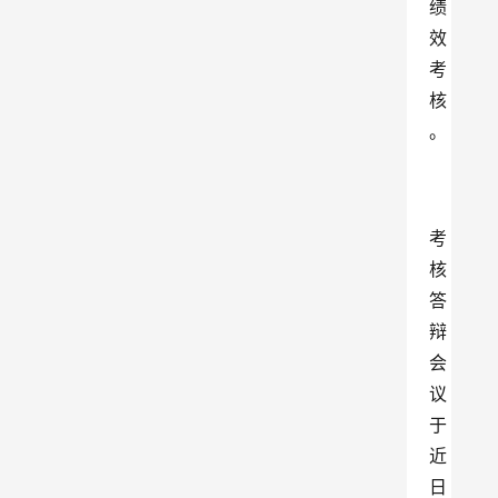
绩
效
考
核
。
考
核
答
辩
会
议
于
近
日