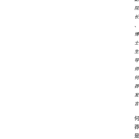
院
首
长
页
、
博
资
士
讯
生
导
快
报
师
何
登录
注册
专
莽
题
发
言
投
稿