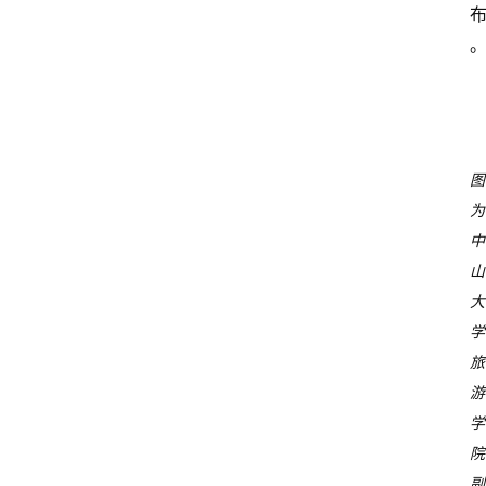
图
为
中
山
大
学
旅
游
学
院
副