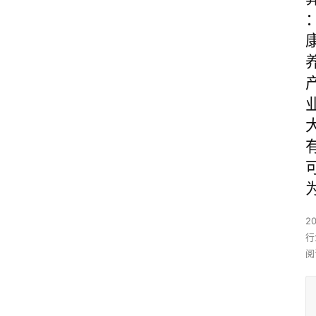
2
行
阅