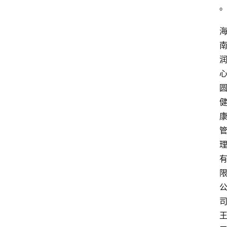
首
页
资
讯
快
报
登录
注册
专
题
投
稿