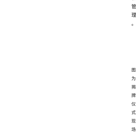
图
为
揭
牌
仪
式
现
场