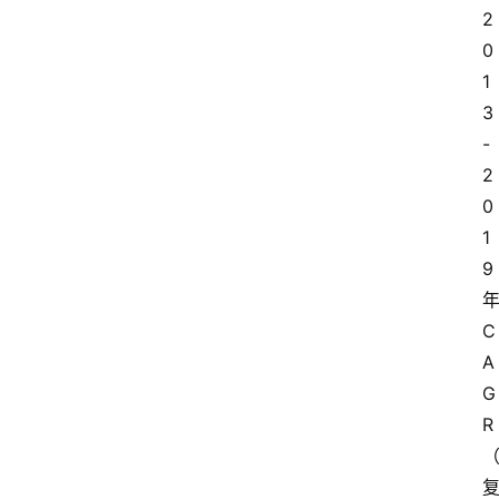
2
0
1
3
-
2
0
1
9
C
A
G
R