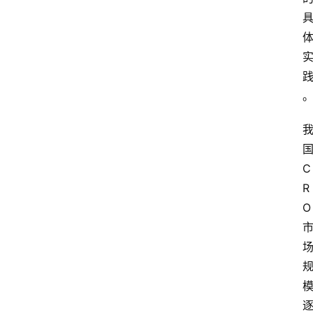
C
R
O