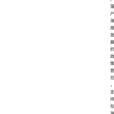
资
讯
快
报
登录
注册
专
题
投
稿