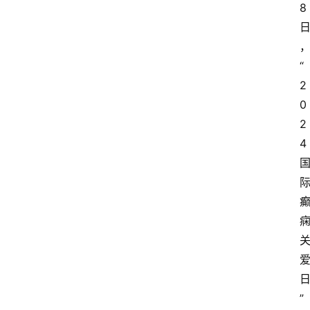
8
“
2
0
2
4
”