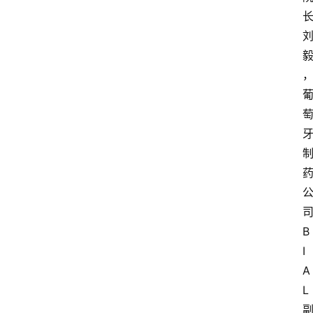
B
I
A
L