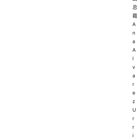
A
n
a 
A
l
v
a
r
e
z 
U
r
r
i