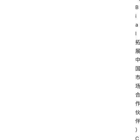
B
i
a
l 
C