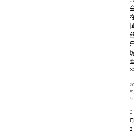
2
热
阅
6
2