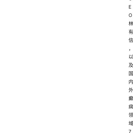
E
O 
7