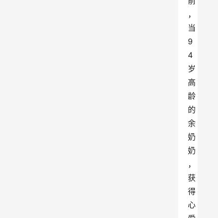
前
，
当
9
4
岁
高
龄
的
余
奶
奶
，
获
得
心