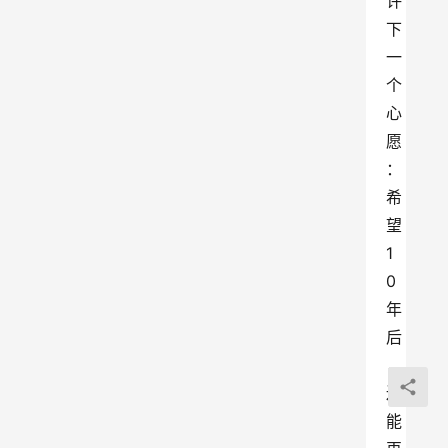
许
下
一
个
心
愿
：
希
望
1
0
年
后
，
还
能