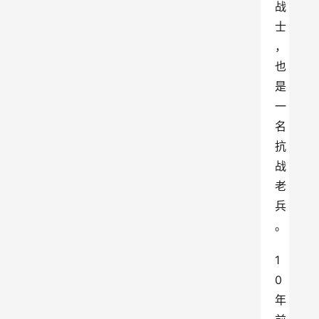
战
士
，
也
是
一
名
抗
战
老
兵
。
1
0
年