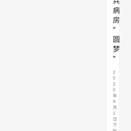
兵
病
房
“
圆
梦
”
2
0
2
5
年
9
月
2
日
下
午