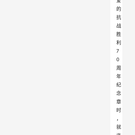
爱
的
抗
战
胜
利
7
0
周
年
纪
念
章
时
，
就