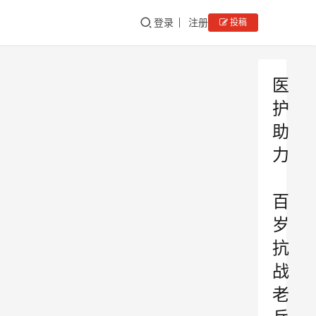
登录
注册
投稿
医
护
助
力
百
岁
抗
战
老