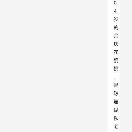
0
4
岁
的
余
庆
花
奶
奶
，
是
琼
崖
纵
队
老