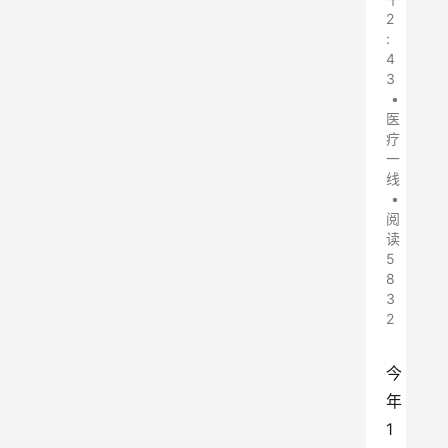
2
:
4
3
•
医
疗
一
线
•
阅
读
5
8
3
2
今
年
1