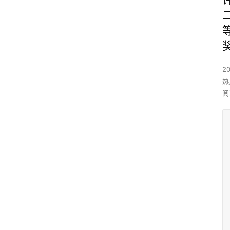
2
热
阅