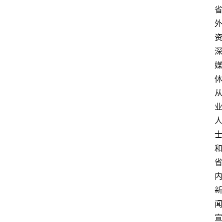
快
报
登录
注册
专
题
投
稿