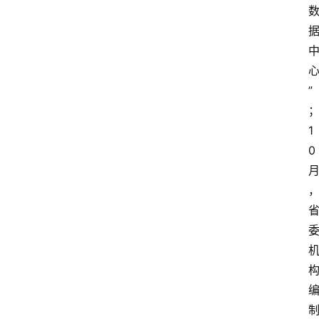
”
1
0