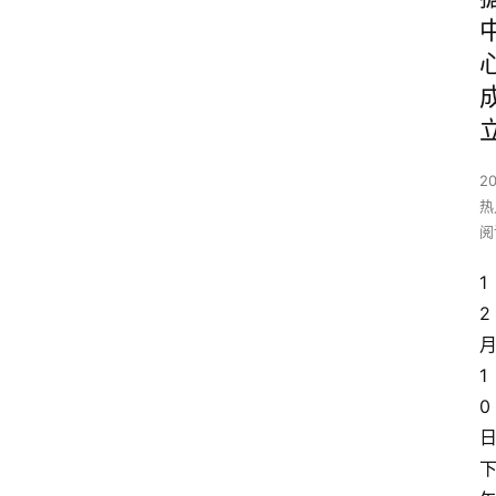
2
热
阅
1
2
1
0