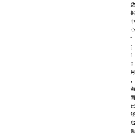
”
1
0