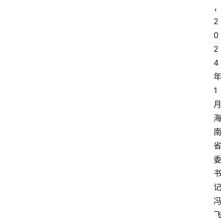
2
首
0
页
2
4
资
讯
1
快
报
登录
注册
专
题
投
稿