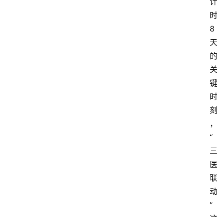
8
“
”