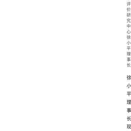
评
价
研
究
中
心
徐
小
平
理
事
长