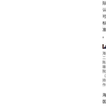
海
二
陈
雄
院
（
持
作