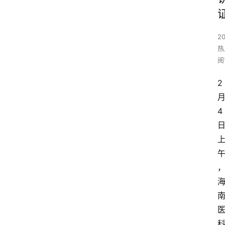
2
热
阅
2
4