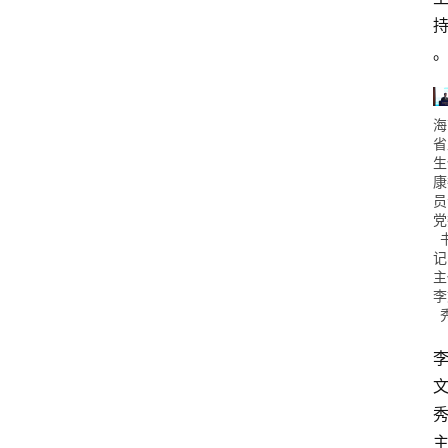
海
省
生
康
员
党
记
主
李