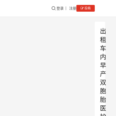
登录
注册
投稿
出
租
车
内
早
产
双
胞
胎
医