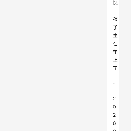
快
！
孩
子
生
在
车
上
了
！
”
2
0
2
6