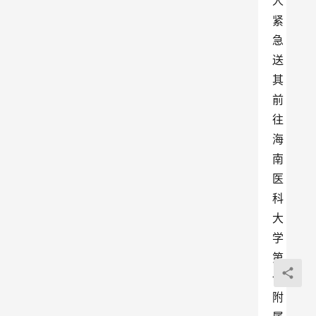
人
紧
急
送
其
前
往
海
南
医
科
大
学
第
一
附