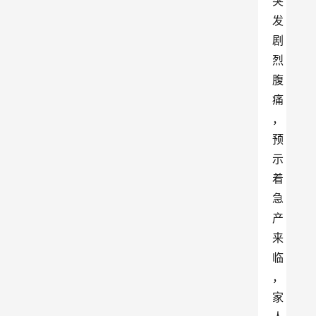
突
发
剧
烈
腹
痛
，
预
示
着
急
产
来
临
，
家