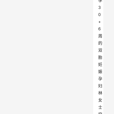
孕
3
0
+
6
周
的
双
胎
妊
娠
孕
妇
林
女
士