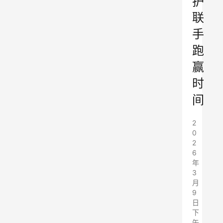
护
联
手
跑
赢
时
间
2
0
2
6
年
3
月
9
日
下
午