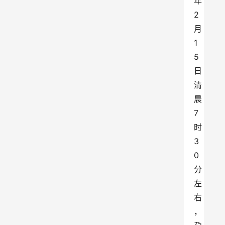
年
2
月
1
5
日
清
晨
7
时
3
0
分
左
右
，