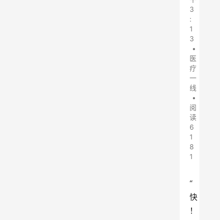
3
:
1
3
•
医
疗
一
线
•
阅
读
6
1
8
1
“
快
！