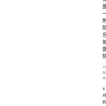
2
热
阅
4