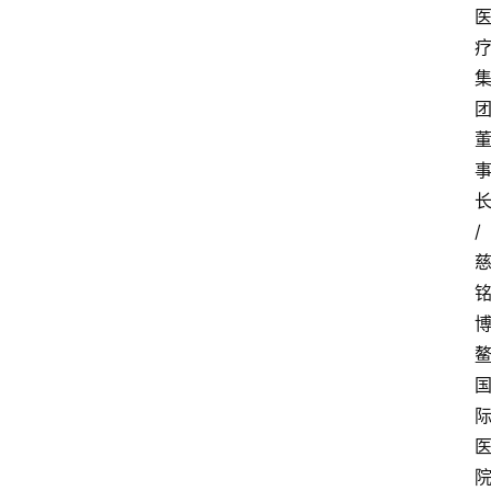
/
首
页
资
讯