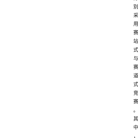
资
讯
快
报
登录
注册
专
题
投
稿