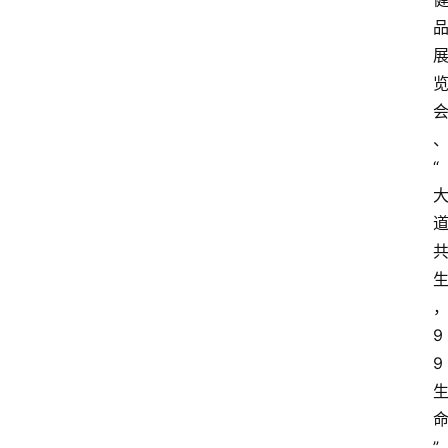
“
9
9
”