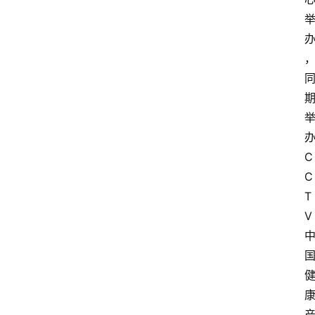
C
C
T
V