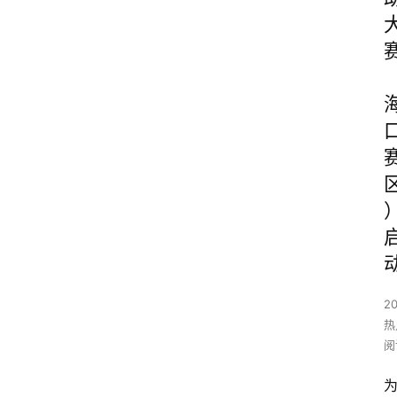
2
热
阅