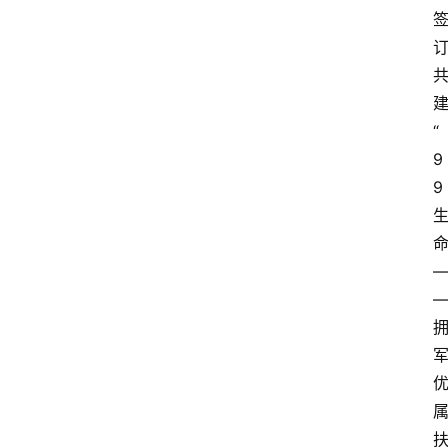
“
9
9