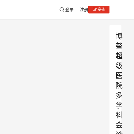
登录
注册
投稿
博
鳌
超
级
医
院
多
学
科
会