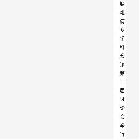
疑
难
病
多
学
科
会
诊
第
一
届
讨
论
会
举
行