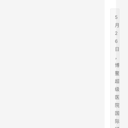
5
月
2
6
日
，
博
鳌
超
级
医
院
国
际