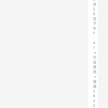
月
2
6
日
下
午
7
:
4
1
•
行
业
资
讯
•
阅
读
2
6
2
2