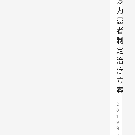
诊
为
患
者
制
定
治
疗
方
案
2
0
1
9
年
5