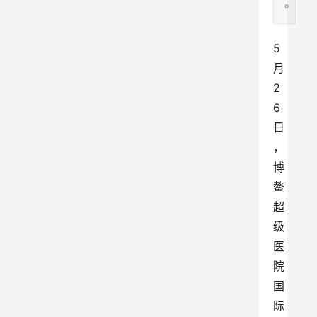
。
5
月
2
6
日
，
博
鳌
超
级
医
院
国
际