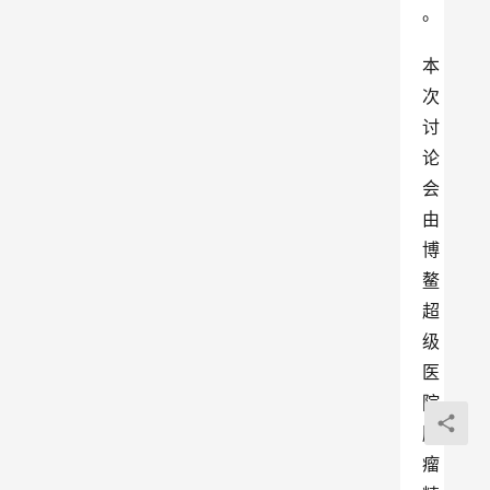
。
本
次
讨
论
会
由
博
鳌
超
级
医
院
肿
瘤