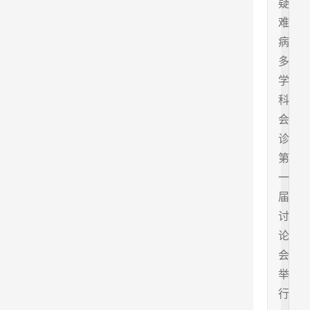
疑
难
病
多
学
科
会
诊
第
一
届
讨
论
会
举
行