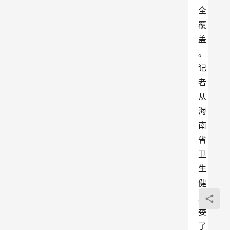
全
覆
盖
。
记
者
从
海
南
省
卫
生
健
康
委
了