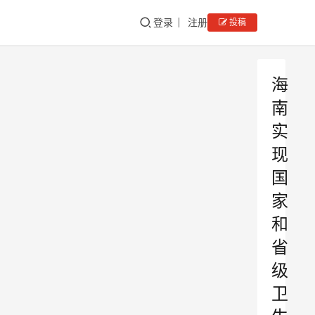
登录
注册
投稿
海
南
实
现
国
家
和
省
级
卫