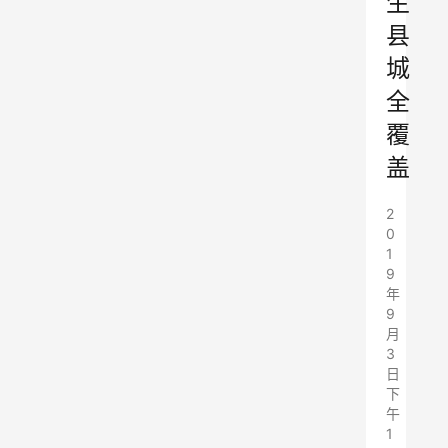
生
县
城
全
覆
盖
2
0
1
9
年
9
月
3
日
下
午
1