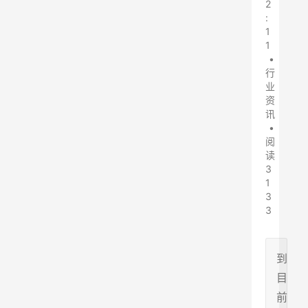
2
:
1
1
•
行
业
资
讯
•
阅
读
3
1
3
3
到
目
前