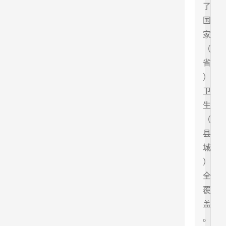
了
国
家
（
省
）
卫
生
（
县
城
）
全
覆
盖
。