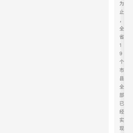
为
止
，
全
省
1
9
个
市
县
全
部
已
经
实
现