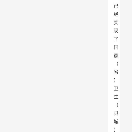
已
经
实
现
了
国
家
（
省
）
卫
生
（
县
城
）