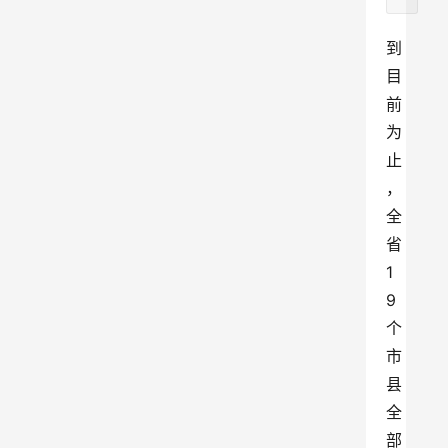
到
目
前
为
止
，
全
省
1
9
个
市
县
全
部