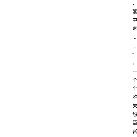
…
…
”