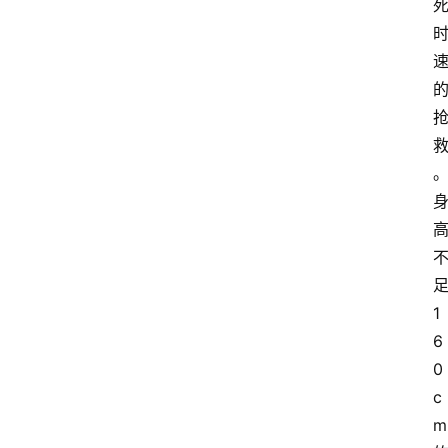
1
6
0
c
m