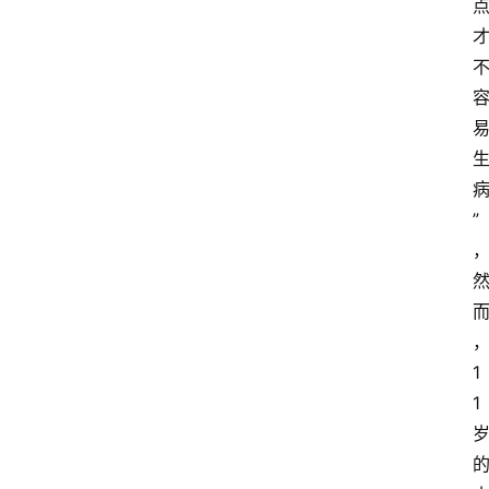
”
1
1