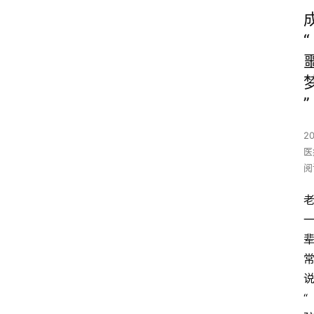
“
”
2
医
阅
“