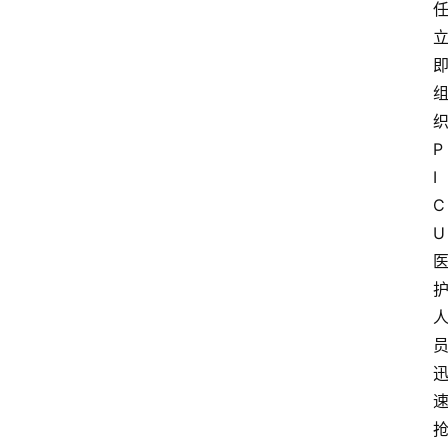
P
I
C
U
首
页
资