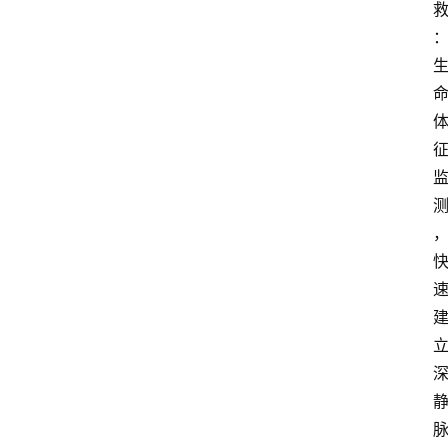
讯
快
报
登录
注册
专
题
投
稿