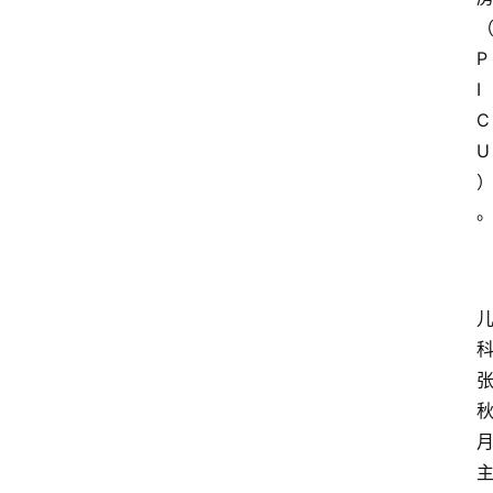
P
I
C
U