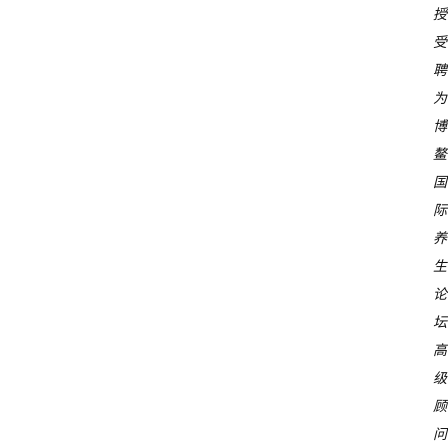
授
受
聘
为
博
鳌
国
际
养
生
论
坛
高
级
顾
问