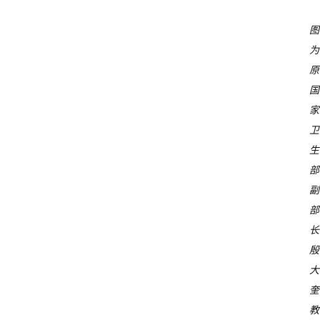
图
为
原
国
家
卫
生
部
副
部
长
殷
大
奎
教