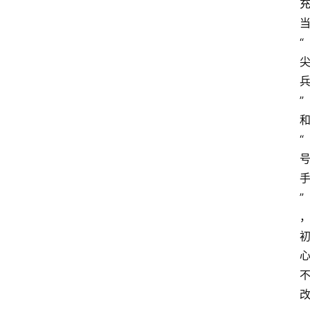
“
”
“
”