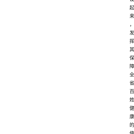
快
报
登录
注册
专
题
投
稿