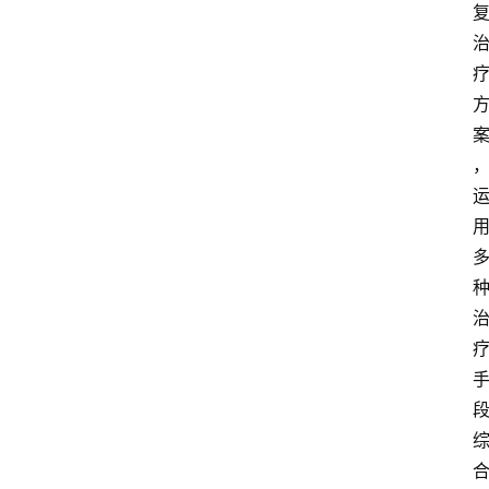
资
讯
快
报
登录
注册
专
题
投
稿