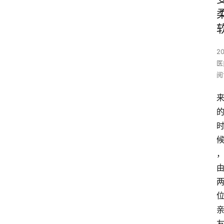
2
医
阅