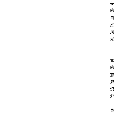
快
报
登录
注册
专
题
投
稿