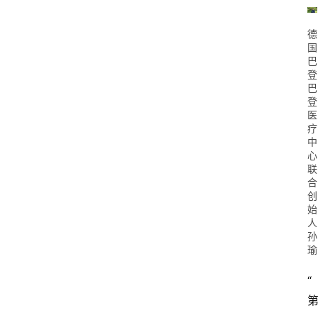
德
国
巴
登
巴
登
医
疗
中
心
联
合
创
始
人
孙
瑜
“