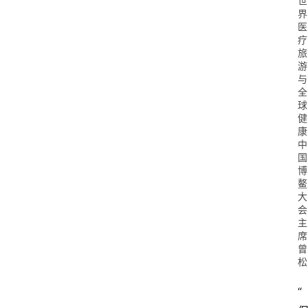
世
界
医
疗
旅
游
与
全
球
健
康
中
国
博
鳌
大
会
主
席
曾
松
“