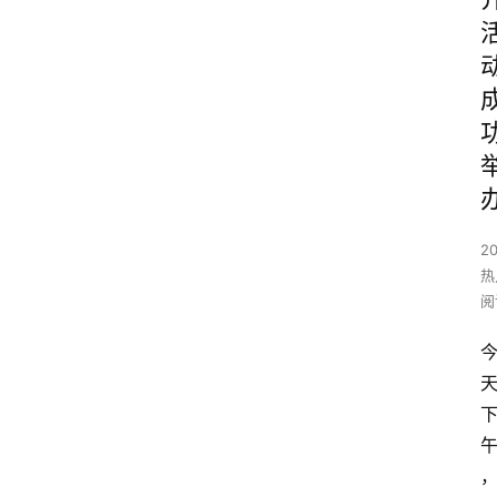
2
热
阅