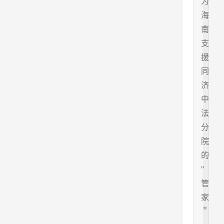
为
海
南
支
援
同
济
中
法
分
院
的
″
管
家
＂