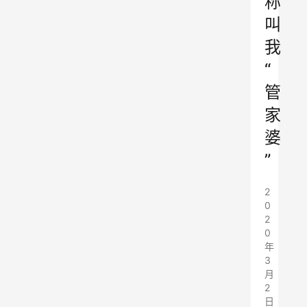
称
叫
我
“
管
家
婆
”
2
0
2
0
年
3
月
2
日