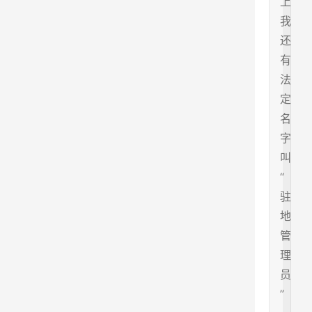
上
我
还
有
法
定
名
字
叫
“
驻
地
管
理
员
”