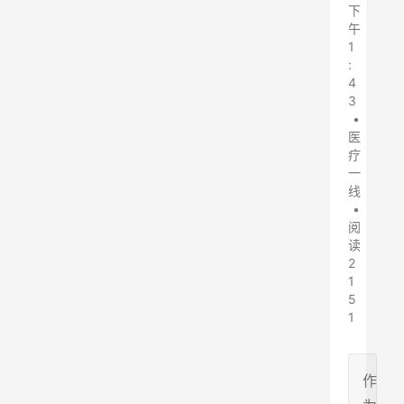
下
午
1
:
4
3
•
医
疗
一
线
•
阅
读
2
1
5
1
作