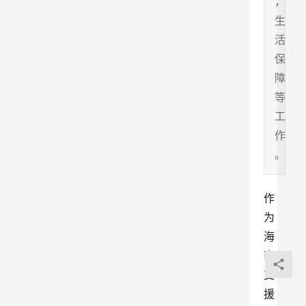
，
生
活
保
障
等
工
作
。
作
为
海
南
支
援