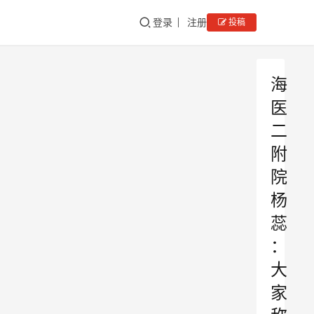
登录
注册
投稿
海
医
二
附
院
杨
蕊
：
大
家