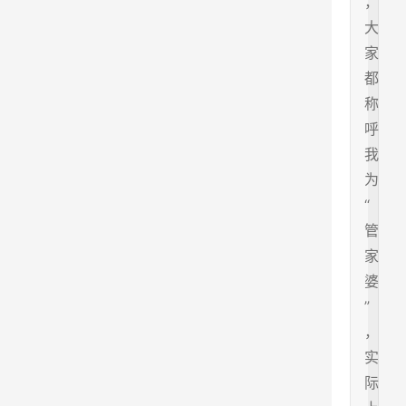
，
大
家
都
称
呼
我
为
“
管
家
婆
”
，
实
际