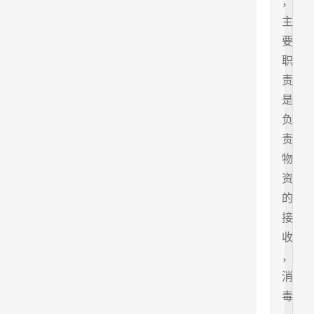
，
主
要
职
责
是
负
责
物
资
的
接
收
，
消
毒