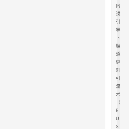
内
镜
引
导
下
胆
道
穿
刺
引
流
术
（
E
U
S