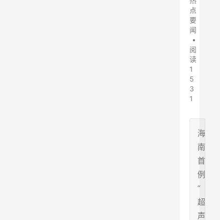
热
点
要
闻
•
阅
读
1
5
3
1
海
南
首
例
“
超
声