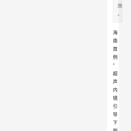
施
。
海
南
首
例
“
超
声
内
镜
引
导
下
胆