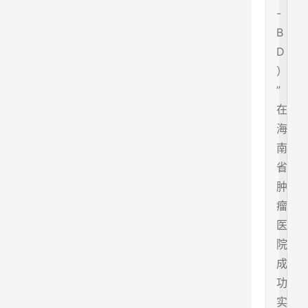
-
B
D
）
”
在
海
南
省
肿
瘤
医
院
成
功
实