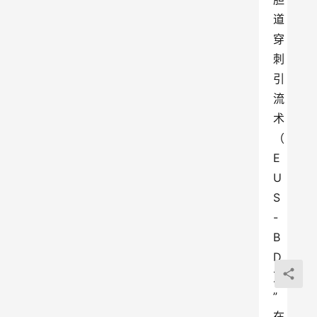
道
穿
刺
引
流
术
（
E
U
S
-
B
D
）
”
在