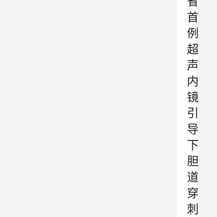
省
首
例
超
声
内
镜
引
导
下
胆
道
穿
刺