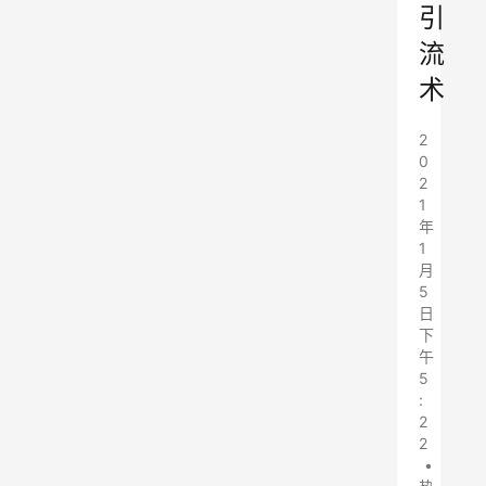
引
流
术
2
0
2
1
年
1
月
5
日
下
午
5
:
2
2
•