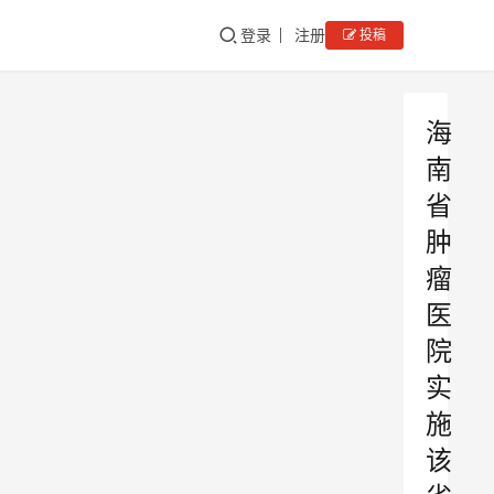
登录
注册
投稿
海
南
省
肿
瘤
医
院
实
施
该